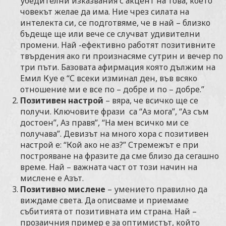
убедителни изказвания с акцент на това, което
човекът желае да има. Ние чрез силата на
интелекта си, се подготвяме, че в най – близко
бъдеще ще или вече се случват удивителни
промени. Най -ефективно работят позитивните
твърдения ако ги произнасяме сутрин и вечер по
три пъти. Базовата афирмация която дължим на
Емил Куе е “С всеки изминал ден, във всяко
отношение ми е все по – добре и по – добре.”
Позитивен настрой
– вяра, че всичко ще се
получи. Ключовите фрази са “Аз мога”, “Аз съм
достоен”, Аз правя”, “На мен всичко ми се
получава”. Девизът на много хора с позитивен
настрой е: “Кой ако не аз?” Стремежът е при
построяване на фразите да сме близо да сегашно
време. Най – важната част от този начин на
мислене е Азът.
Позитивно мислене
– умението правилно да
виждаме света. Да описваме и приемаме
събитията от позитивната им страна. Най –
прозаичния пример е за оптимистът, който