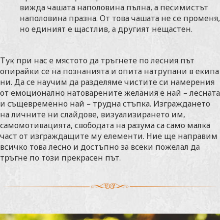
вижда чашата наполовина пълна, а песимистът
наполовина празна. От това чашата не се променя,
но единият е щастлив, а другият нещастен.
Тук при нас е мястото да тръгнете по лесния път
опирайки се на познанията и опита натрупани в екипа
ни. Да се научим да разделяме чистите си намерения
от емоционално натоварените желания е най – лесната
и същевременно най – трудна стъпка. Изграждането
на личните ни слайдове, визуализирането им,
самомотивацията, свободата на разума са само малка
част от изграждащите му елементи. Ние ще направим
всичко това лесно и достъпно за всеки пожелал да
тръгне по този прекрасен път.