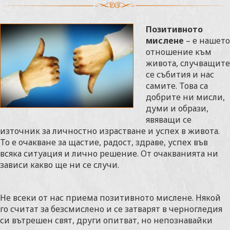
Позитивното
мислене
– е нашето
отношение към
живота, случващите
се събития и нас
самите. Това са
добрите ни мисли,
думи и образи,
явяващи се
източник за личностно израстване и успех в живота.
То е очакване за щастие, радост, здраве, успех във
всяка ситуация и лично решение. От очакванията ни
зависи какво ще ни се случи.
Не всеки от нас приема позитивното мислене. Някой
го считат за безсмислено и се затварят в черногледия
си вътрешен свят, други опитват, но непознавайки