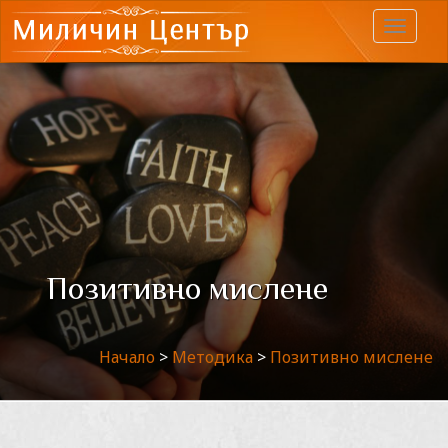
Меню
Позитивно мислене
Начало
>
Методика
>
Позитивно мислене