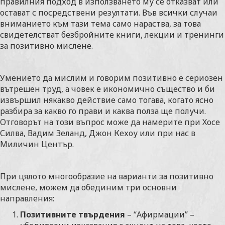
правилния подход в използването му се отказват или
остават с посредствени резултати. Във всички случаи
вниманието към тази тема само нараства, за това
свидетелстват безбройните книги, лекции и тренинги
за позитивно мислене.
Умението да мислим и говорим позитивно е сериозен
вътрешен труд, а човек е икономично същество и би
извършил някакво действие само тогава, когато ясно
разбира за какво го прави и каква полза ще получи.
Отговорът на този въпрос може да намерите при Хосе
Силва, Вадим Зеланд, Джон Кехоу или при нас в
Миличин Център.
При цялото многообразие на варианти за позитивно
мислене, можем да обединим три основни
направления:
Позитивните твърдения
– “Афирмации” –